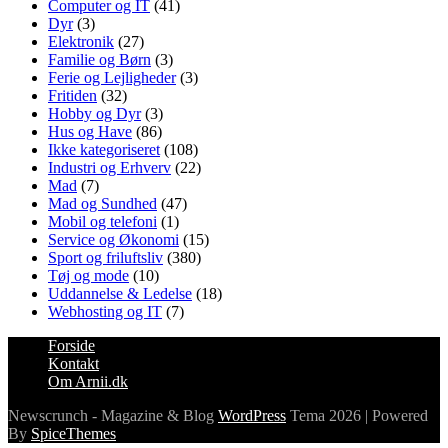
Computer og IT
(41)
Dyr
(3)
Elektronik
(27)
Familie og Børn
(3)
Ferie og Lejligheder
(3)
Fritiden
(32)
Hobby og Dyr
(3)
Hus og Have
(86)
Ikke kategoriseret
(108)
Industri og Erhverv
(22)
Mad
(7)
Mad og Sundhed
(47)
Mobil og telefoni
(1)
Service og Økonomi
(15)
Sport og friluftsliv
(380)
Tøj og mode
(10)
Uddannelse & Ledelse
(18)
Webhosting og IT
(7)
Forside
Kontakt
Om Arnii.dk
Newscrunch - Magazine & Blog
WordPress
Tema 2026 | Powered
By
SpiceThemes