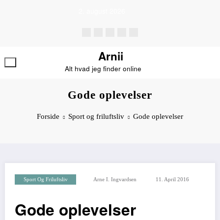
Videre
2. august 2026
til
indhold
Arnii
Alt hvad jeg finder online
Gode oplevelser
Forside
Sport og friluftsliv
Gode oplevelser
Sport Og Friluftsliv
Arne I. Ingvardsen
11. April 2016
Gode oplevelser