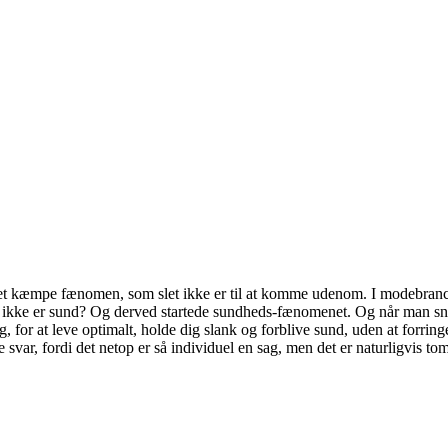
 et kæmpe fænomen, som slet ikke er til at komme udenom. I modebranc
 du ikke er sund? Og derved startede sundheds-fænomenet. Og når man s
for at leve optimalt, holde dig slank og forblive sund, uden at forringe 
 svar, fordi det netop er så individuel en sag, men det er naturligvis to