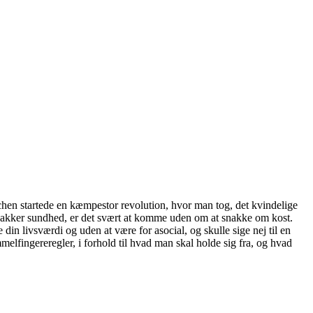
hen startede en kæmpestor revolution, hvor man tog, det kvindelige
nakker sundhed, er det svært at komme uden om at snakke om kost.
din livsværdi og uden at være for asocial, og skulle sige nej til en
mmelfingereregler, i forhold til hvad man skal holde sig fra, og hvad