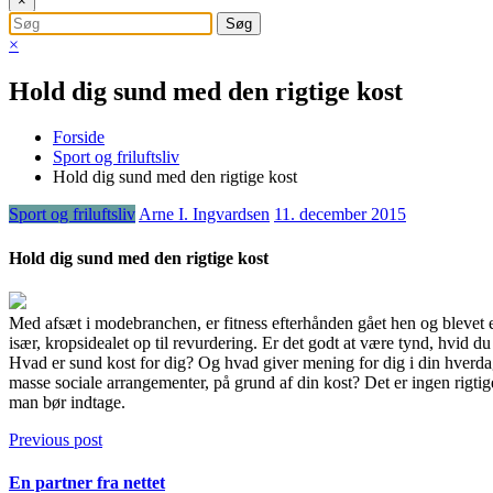
×
×
Hold dig sund med den rigtige kost
Forside
Sport og friluftsliv
Hold dig sund med den rigtige kost
Sport og friluftsliv
Arne I. Ingvardsen
11. december 2015
Hold dig sund med den rigtige kost
Med afsæt i modebranchen, er fitness efterhånden gået hen og blevet
især, kropsidealet op til revurde
ring. Er det godt at være tynd, hvid
Hvad er sund kost for dig? Og hvad giver mening for dig i din hverdag, 
masse sociale arrangementer, på grund af din kost? Det er ingen rigtige
man bør indtage.
Previous post
En partner fra nettet