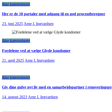
Ikke kategoriseret
Her er de 10 portaler med adgang til en god procentberegner
23. juni 2025
Arne I. Ingvardsen
Ikke kategoriseret
Fordelene ved at vælge Glyde kondomer
21. april 2025
Arne I. Ingvardsen
Ikke kategoriseret
Giv dine gulve nyt liv med en samarbejdspartner i renoveringspr
14. august 2023
Arne I. Ingvardsen