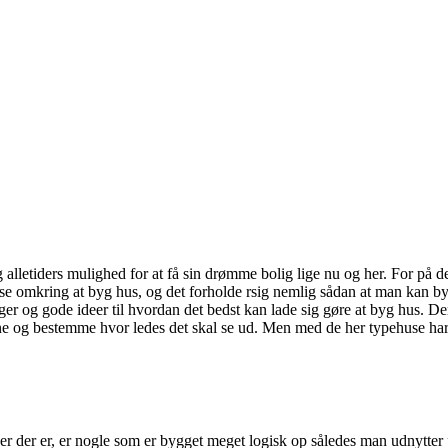
lletiders mulighed for at få sin drømme bolig lige nu og her. For på de
e omkring at byg hus, og det forholde rsig nemlig sådan at man kan by
nger og gode ideer til hvordan det bedst kan lade sig gøre at byg hus. D
igne og bestemme hvor ledes det skal se ud. Men med de her typehuse har 
er der er, er nogle som er bygget meget logisk op således man udnytter 