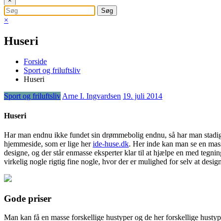
×
×
Huseri
Forside
Sport og friluftsliv
Huseri
Sport og friluftsliv
Arne I. Ingvardsen
19. juli 2014
Huseri
Har man endnu ikke fundet sin drømmebolig endnu, så har man stadig a
hjemmeside, som er lige her
ide-huse.dk
. Her inde
kan man se en mass
designe, og der står enmasse eksperter klar til at hjælpe en med tegni
virkelig nogle rigtig fine nogle, hvor der er mulighed for selv at des
Gode priser
Man kan få en masse forskellige hustyper og de her forskellige hustyp