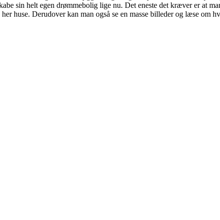
 skabe sin helt egen drømmebolig lige nu. Det eneste det kræver er at m
e her huse. Derudover kan man også se en masse billeder og læse om hvor