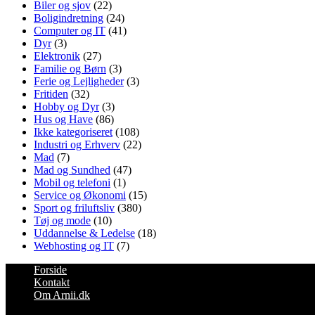
Biler og sjov
(22)
Boligindretning
(24)
Computer og IT
(41)
Dyr
(3)
Elektronik
(27)
Familie og Børn
(3)
Ferie og Lejligheder
(3)
Fritiden
(32)
Hobby og Dyr
(3)
Hus og Have
(86)
Ikke kategoriseret
(108)
Industri og Erhverv
(22)
Mad
(7)
Mad og Sundhed
(47)
Mobil og telefoni
(1)
Service og Økonomi
(15)
Sport og friluftsliv
(380)
Tøj og mode
(10)
Uddannelse & Ledelse
(18)
Webhosting og IT
(7)
Forside
Kontakt
Om Arnii.dk