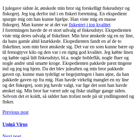
I julegave sidste år, ønskede min bror sig forskelligt fiskeudstyr og
fiskegrej. Jeg tog derfor ind i en fiskeri forretning. En ekspedient
spurgte mig om han kunne hjælpe. Han viste mig en masse
fiskegrej. Man kunne se at det var
fiskegrej i top kvalitet
I forretningen havde de et stort udvalg af fiskeudstyr. Ekspedienten
viste mig deres udvalg af fiskeliner. Min bror ønskede sig en ny line,
da hans gamle altid knækkede. Ekspedienten fandt en af de to
fiskeliner, som min bror ønskede sig. Det var en som kunne bære op
til femogtyve kilo og den var i en rigtig god kvalitet. Jeg købte linen
og købte også lidt fiskeudstyr, bl.a. nogle bobleflåt, nogle fluer og
nogle andre små smarte kroge. Ekspedienten pakkede pænt tingene
ind og jeg tog hjem. Da det blev juleaften og min bror pakkede
gaven op, kunne man tydeligt se begejstringen i hans øjne, da han
pakkede gaven op fra mig. Han havde virkelig manglet en ny line
og det fiskegrej, som jeg havde valgt, var lige det som han havde
ønsket sig. Min bror har været ude og fiske utallige gange siden.
Selvom det er koldt, så sidder han trofast nede på sit yndlingssted og
fisker.
Previous post
Unlgå Virus
Next post