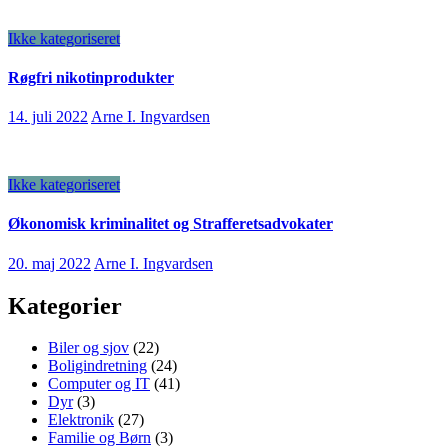
Ikke kategoriseret
Røgfri nikotinprodukter
14. juli 2022
Arne I. Ingvardsen
Ikke kategoriseret
Økonomisk kriminalitet og Strafferetsadvokater
20. maj 2022
Arne I. Ingvardsen
Kategorier
Biler og sjov
(22)
Boligindretning
(24)
Computer og IT
(41)
Dyr
(3)
Elektronik
(27)
Familie og Børn
(3)