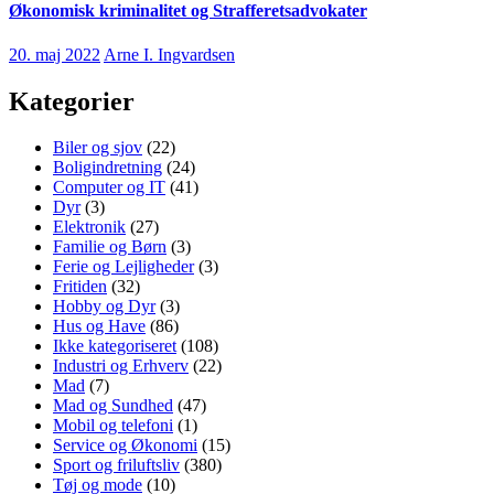
Økonomisk kriminalitet og Strafferetsadvokater
20. maj 2022
Arne I. Ingvardsen
Kategorier
Biler og sjov
(22)
Boligindretning
(24)
Computer og IT
(41)
Dyr
(3)
Elektronik
(27)
Familie og Børn
(3)
Ferie og Lejligheder
(3)
Fritiden
(32)
Hobby og Dyr
(3)
Hus og Have
(86)
Ikke kategoriseret
(108)
Industri og Erhverv
(22)
Mad
(7)
Mad og Sundhed
(47)
Mobil og telefoni
(1)
Service og Økonomi
(15)
Sport og friluftsliv
(380)
Tøj og mode
(10)