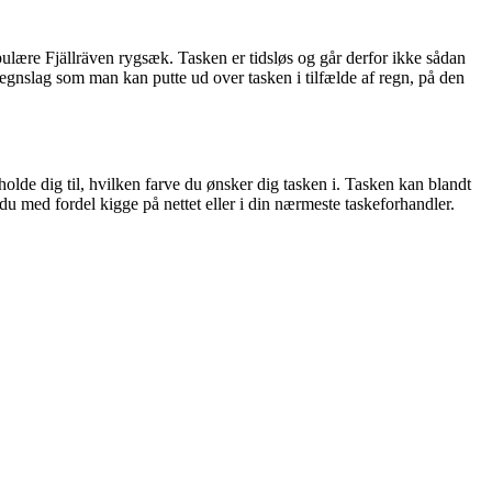
pulære Fjällräven rygsæk. Tasken er tidsløs og går derfor ikke sådan
t regnslag som man kan putte ud over tasken i tilfælde af regn, på den
holde dig til, hvilken farve du ønsker dig tasken i. Tasken kan blandt
n du med fordel kigge på nettet eller i din nærmeste taskeforhandler.