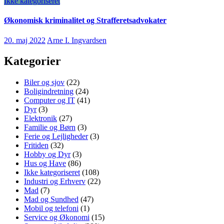
Ikke kategoriseret
Økonomisk kriminalitet og Strafferetsadvokater
20. maj 2022
Arne I. Ingvardsen
Kategorier
Biler og sjov
(22)
Boligindretning
(24)
Computer og IT
(41)
Dyr
(3)
Elektronik
(27)
Familie og Børn
(3)
Ferie og Lejligheder
(3)
Fritiden
(32)
Hobby og Dyr
(3)
Hus og Have
(86)
Ikke kategoriseret
(108)
Industri og Erhverv
(22)
Mad
(7)
Mad og Sundhed
(47)
Mobil og telefoni
(1)
Service og Økonomi
(15)