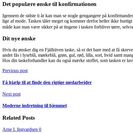
Det populære ønske til konfirmationen
Igennem de sidste ti år kan man se nogle gengangere på konfirmandernes
lige af mode. Tasken tåler meget og kommer derfor heller ikke hurtigt t
måde kan man være sikker på at tingene i tasken forbliver tørre, selv
Dit nye ønske
Hvis du ønsker dig en Fjällräven taske, så er det bare med at få skreve
andet fås i lyseblå, mørkeblå, grøn, gul, rød, lilla, sort, hvid samt ma
Hos din taskeforhandler kan du også mærke stoffet, som tasken er lav
Previous post
Få hjælp til at finde den rigtige medarbejder
Next post
Moderne indretning til hjemmet
Related Posts
Arne I. Ingvardsen
0