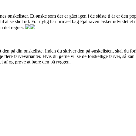
 ønskelister. Et ønske som der er gået igen i de sidste ti år er den po
il at se slidt ud. For nylig har firmaet bag Fjällräven tasker udviklet e
om det regner.
t den på din ønskeliste. Inden du skriver den på ønskelisten, skal du for
nge flere farvevarianter. Hvis du gerne vil se de forskellige farver, så ka
et af og prøve at bære den på ryggen.