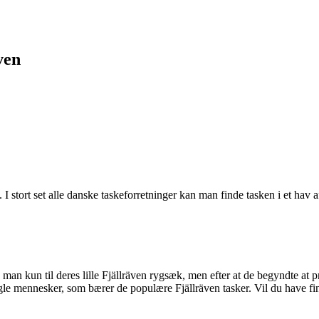
ven
 I stort set alle danske taskeforretninger kan man finde tasken i et hav
te man kun til deres lille Fjällräven rygsæk, men efter at de begyndte a
le mennesker, som bærer de populære Fjällräven tasker. Vil du have fi