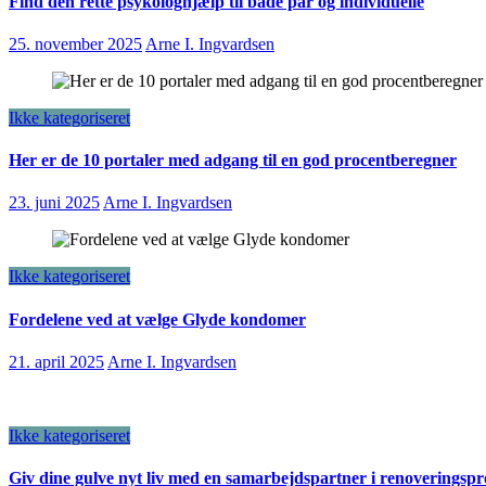
Find den rette psykologhjælp til både par og individuelle
25. november 2025
Arne I. Ingvardsen
Ikke kategoriseret
Her er de 10 portaler med adgang til en god procentberegner
23. juni 2025
Arne I. Ingvardsen
Ikke kategoriseret
Fordelene ved at vælge Glyde kondomer
21. april 2025
Arne I. Ingvardsen
Ikke kategoriseret
Giv dine gulve nyt liv med en samarbejdspartner i renoveringspr