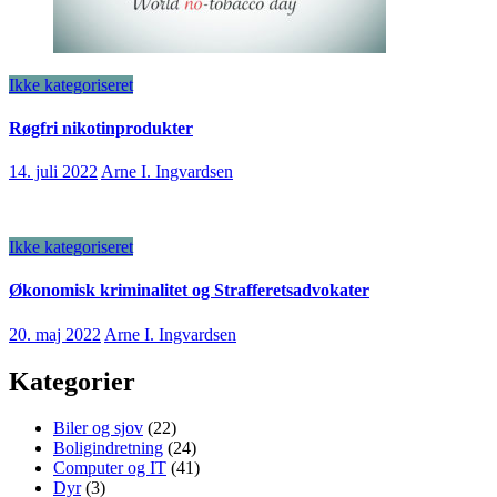
Ikke kategoriseret
Røgfri nikotinprodukter
14. juli 2022
Arne I. Ingvardsen
Ikke kategoriseret
Økonomisk kriminalitet og Strafferetsadvokater
20. maj 2022
Arne I. Ingvardsen
Kategorier
Biler og sjov
(22)
Boligindretning
(24)
Computer og IT
(41)
Dyr
(3)