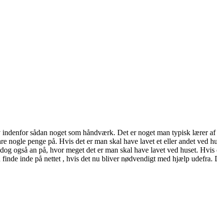
lv indenfor sådan noget som håndværk. Det er noget man typisk lærer af s
are nogle penge på. Hvis det er man skal have lavet et eller andet ved h
g også an på, hvor meget det er man skal have lavet ved huset. Hvis det
inde inde på nettet , hvis det nu bliver nødvendigt med hjælp udefra. 