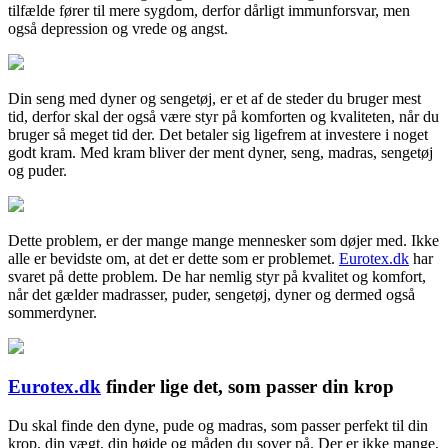
tilfælde fører til mere sygdom, derfor dårligt immunforsvar, men
også depression og vrede og angst.
Din seng med dyner og sengetøj, er et af de steder du bruger mest
tid, derfor skal der også være styr på komforten og kvaliteten, når du
bruger så meget tid der. Det betaler sig ligefrem at investere i noget
godt kram. Med kram bliver der ment dyner, seng, madras, sengetøj
og puder.
Dette problem, er der mange mange mennesker som døjer med. Ikke
alle er bevidste om, at det er dette som er problemet.
Eurotex.dk
har
svaret på dette problem. De har nemlig styr på kvalitet og komfort,
når det gælder madrasser, puder, sengetøj, dyner og dermed også
sommerdyner.
Eurotex.dk
finder lige det, som passer din krop
Du skal finde den dyne, pude og madras, som passer perfekt til din
krop, din vægt, din højde og måden du sover på. Der er ikke mange,