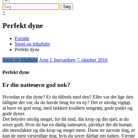
×
×
Perfekt dyne
Forside
Sport og friluftsliv
Perfekt dyne
Sport og friluftsliv
Arne I. Ingvardsen
7. oktober 2016
Perfekt dyne
Er din nattesøvn god nok?
Hvordan er din dyne? Er du tilfreds med den? Eller var det lige den
billigste der var, da du havde brug for en ny? Det er utrolig vigtigt,
at have en god seng, med lækkert kvalitets sengetøj, gode puder og
gode
dyner.
Det betyder utrolig meget, for dit sind, din krop og din sjæl, at du
sover godt. Hvis du har en dårlig nattesøvn, påvirker det dit humør,
din stressfaktor og din krop og meget mere. Disse tre nævnte ting, er
kun de mest væsentlige ting, hvis du sover dårligt om natten. Værste