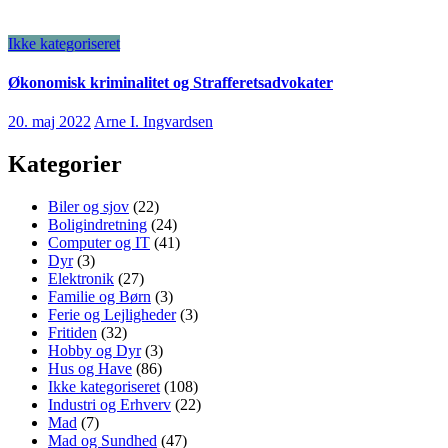
Ikke kategoriseret
Økonomisk kriminalitet og Strafferetsadvokater
20. maj 2022
Arne I. Ingvardsen
Kategorier
Biler og sjov
(22)
Boligindretning
(24)
Computer og IT
(41)
Dyr
(3)
Elektronik
(27)
Familie og Børn
(3)
Ferie og Lejligheder
(3)
Fritiden
(32)
Hobby og Dyr
(3)
Hus og Have
(86)
Ikke kategoriseret
(108)
Industri og Erhverv
(22)
Mad
(7)
Mad og Sundhed
(47)