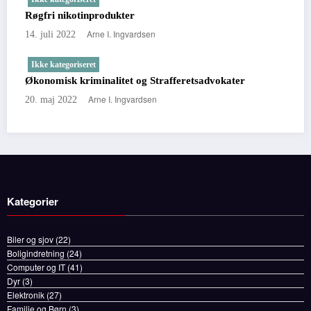
Røgfri nikotinprodukter
Arne I. Ingvardsen
14. juli 2022
Ikke kategoriseret
Økonomisk kriminalitet og Strafferetsadvokater
Arne I. Ingvardsen
20. maj 2022
Kategorier
Biler og sjov
(22)
Boligindretning
(24)
Computer og IT
(41)
Dyr
(3)
Elektronik
(27)
Familie og Børn
(3)