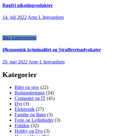
Røgfri nikotinprodukter
14. juli 2022
Arne I. Ingvardsen
Ikke kategoriseret
Økonomisk kriminalitet og Strafferetsadvokater
20. maj 2022
Arne I. Ingvardsen
Kategorier
Biler og sjov
(22)
Boligindretning
(24)
Computer og IT
(41)
Dyr
(3)
Elektronik
(27)
Familie og Børn
(3)
Ferie og Lejligheder
(3)
Fritiden
(32)
Hobby og Dyr
(3)