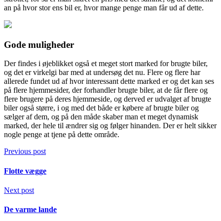
an på hvor stor ens bil er, hvor mange penge man får ud af dette.
Gode muligheder
Der findes i øjeblikket også et meget stort marked for brugte biler,
og det er virkelgi bar med at undersøg det nu. Flere og flere har
allerede fundet ud af hvor interessant dette marked er og det kan ses
på flere hjemmesider, der forhandler brugte biler, at de får flere og
flere brugere på deres hjemmeside, og derved er udvalget af brugte
biler også større, i og med det både er købere af brugte biler og
sælger af dem, og på den måde skaber man et meget dynamisk
marked, der hele til ændrer sig og følger hinanden. Der er helt sikker
nogle penge at tjene på dette område.
Previous post
Flotte vægge
Next post
De varme lande