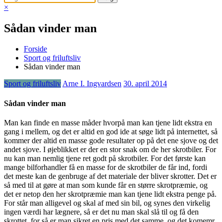
×
Sådan vinder man
Forside
Sport og friluftsliv
Sådan vinder man
Sport og friluftsliv
Arne I. Ingvardsen
30. april 2014
Sådan vinder man
Man kan finde en masse måder hvorpå man kan tjene lidt ekstra en
gang i mellem, og det er altid en god ide at søge lidt på internettet, så
kommer der altid en masse gode resultater op på det ene sjove og det
andet sjove. I øjeblikket er der en
stor snak om de her skrotbiler. For
nu kan man nemlig tjene ret godt på skrotbiler. For det første kan
mange bilforhandler få en masse for de skrotbiler de får ind, fordi
det meste kan de genbruge af det materiale der bliver skrotter. Det er
så med til at gøre at man som kunde får en større skrotpræmie, og
det er netop den her skrotpræmie man kan tjene lidt ekstra penge på.
For står man alligevel og skal af med sin bil, og synes den virkelig
ingen værdi har lægnere, så er det nu man skal slå til og få den
skrottet, for så er man sikret en pris med det samme, og det komemr