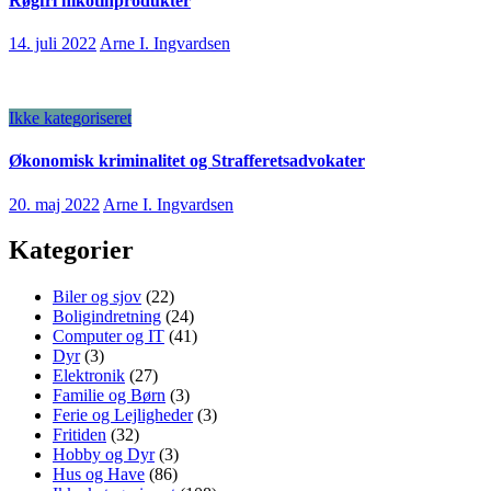
Røgfri nikotinprodukter
14. juli 2022
Arne I. Ingvardsen
Ikke kategoriseret
Økonomisk kriminalitet og Strafferetsadvokater
20. maj 2022
Arne I. Ingvardsen
Kategorier
Biler og sjov
(22)
Boligindretning
(24)
Computer og IT
(41)
Dyr
(3)
Elektronik
(27)
Familie og Børn
(3)
Ferie og Lejligheder
(3)
Fritiden
(32)
Hobby og Dyr
(3)
Hus og Have
(86)