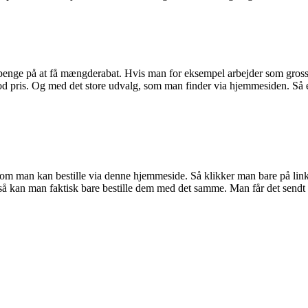
ge på at få mængderabat. Hvis man for eksempel arbejder som grossist
 god pris. Og med det store udvalg, som man finder via hjemmesiden. Så e
 som man kan bestille via denne hjemmeside. Så klikker man bare på lin
å kan man faktisk bare bestille dem med det samme. Man får det sendt di