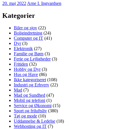
20. maj 2022
Arne I. Ingvardsen
Kategorier
Biler og sjov
(22)
Boligindretning
(24)
Computer og IT
(41)
Dyr
(3)
Elektronik
(27)
Familie og Børn
(3)
Ferie og Lejligheder
(3)
Fritiden
(32)
Hobby og Dyr
(3)
Hus og Have
(86)
Ikke kategoriseret
(108)
Industri og Erhverv
(22)
Mad
(7)
Mad og Sundhed
(47)
Mobil og telefoni
(1)
Service og Økonomi
(15)
Sport og friluftsliv
(380)
Tøj og mode
(10)
Uddannelse & Ledelse
(18)
Webhosting og IT
(7)