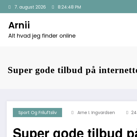
Videre
7. august 2026
8:24:49 PM
til
indhold
Arnii
Alt hvad jeg finder online
Super gode tilbud på internett
Sport Og Friluftsliv
Arne I. Ingvardsen
24
Super gode tilbud på