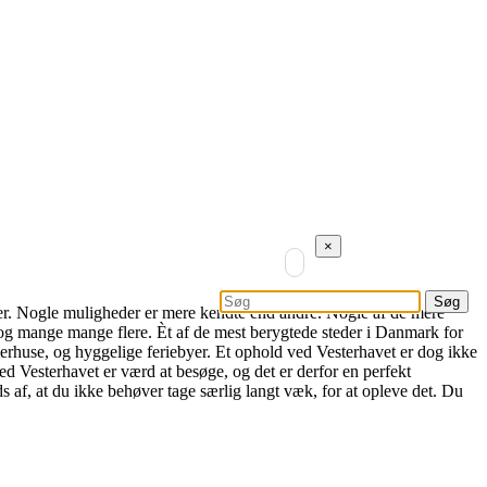
×
eder. Nogle muligheder er mere kendte end andre. Nogle af de mere
og mange mange flere. Èt af de mest berygtede steder i Danmark for
mmerhuse, og hyggelige feriebyer. Et ophold ved Vesterhavet er dog ikke
ed Vesterhavet er værd at besøge, og det er derfor en perfekt
s af, at du ikke behøver tage særlig langt væk, for at opleve det. Du