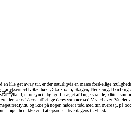
ed en lille get-away tur, er der naturligvis en masse forskellige muligh
k, er for eksempel København, Stockholm, Skagen, Flensburg, Hamburg 
r online
 af Jylland, er udsynet i høj graf præget af lange strande, klitter, so
skere der især elsker at tilbringe deres sommer ved Vesterhavet. Vandet v
 meget fredfyldt, og ikke på nogen måder i tråd med din hverdag, på trod
som simpelthen ikke er til at opsnuse i hverdagens travlhed.