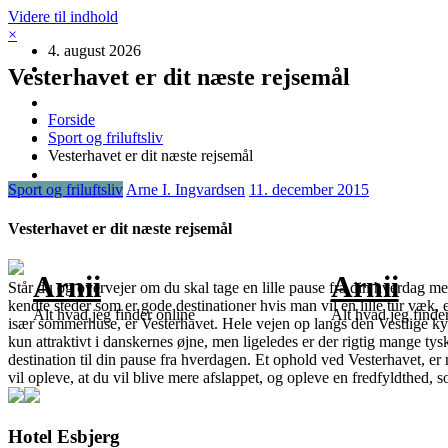
Videre til indhold
×
4. august 2026
Vesterhavet er dit næste rejsemål
Forside
Sport og friluftsliv
Vesterhavet er dit næste rejsemål
Sport og friluftsliv
Arne I. Ingvardsen
11. december 2015
Vesterhavet er dit næste rejsemål
Arnii
Arnii
Står du og overvejer om du skal tage en lille pause fra din hverdag m
kendte steder som er gode destinat
ioner hvis man vil en lille tur væ
Alt hvad jeg finder online
Alt hvad jeg finde
især sommerhuse, er Vesterhavet. Hele vejen op langs den Vestlige kyst
kun attraktivt i danskernes øjne, men ligeledes er der rigtig mange ty
destination til din pause fra hverdagen. Et ophold ved Vesterhavet, er
vil opleve, at du vil blive mere afslappet, og opleve en fredfyldthed, 
Hotel Esbjerg