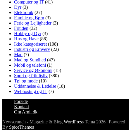
Computer og IT
(41)
Dyr
(3)
Elektronik
(27)
Familie og Børn
(3)
Ferie og Lejligheder
(3)
Fritiden
(32)
Hobby og Dyr
(3)
Hus og Have
(86)
Ikke kategoriseret
(108)
Industri og Erhverv
(22)
Mad
(7)
Mad og Sundhed
(47)
Mobil og telefoni
(1)
Service og Økonomi
(15)
Sport og friluftsliv
(380)
Tøj og mode
(10)
Uddannelse & Ledelse
(18)
Webhosting og IT
(7)
Forside
Kontakt
Om Arnii.dk
Newscrunch - Magazine & Blog
WordPress
Tema 2026 | Powered
By
SpiceThemes