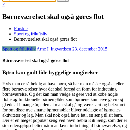
×
Børneværelset skal også gøres flot
Forside
Sport og friluftsliv
Børneværelset skal også gøres flot
Sport og friluftsliv
Arne I. Ingvardsen
23. december 2015
Børneværelset skal også gøres flot
Børn kan godt lide hyggelige omgivelser
Hvis man er så heldig at have børn, så har man måske også et eller
flere børneværelser hvor der skal foregå en form for indretning
børneværelse. Og det kan man vælge at gøre ved at købe n
ogle
flotte og funktionelle børnemøbler som børnene kan have gavn og
glæde af i mange år, uden at man skal gå og være sært og bekymret
for om disse nye smarte børnemøbler bliver ødelagte af børnenes
aktiviteter og leg. Man skal nok også have fat i en seng til sit barn.
Der er en meget populær seng ved navn Sebra Kili Seng, som der er
stor efterspørgsel efter når man laver indretning af børneværelser, og