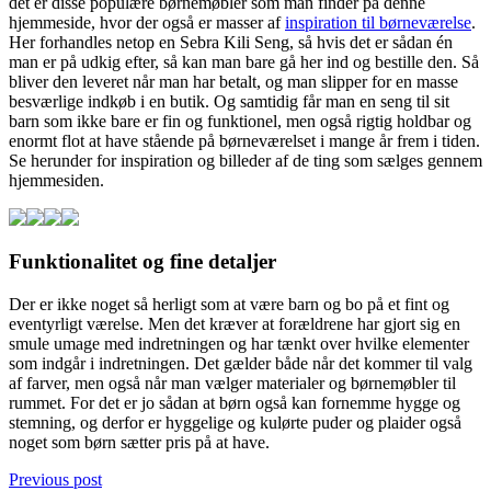
det er disse populære børnemøbler som man finder på denne
hjemmeside, hvor der også er masser af
inspiration til børneværelse
.
Her forhandles netop en Sebra Kili Seng, så hvis det er sådan én
man er på udkig efter, så kan man bare gå her ind og bestille den. Så
bliver den leveret når man har betalt, og man slipper for en masse
besværlige indkøb i en butik. Og samtidig får man en seng til sit
barn som ikke bare er fin og funktionel, men også rigtig holdbar og
enormt flot at have stående på børneværelset i mange år frem i tiden.
Se herunder for inspiration og billeder af de ting som sælges gennem
hjemmesiden.
Funktionalitet og fine detaljer
Der er ikke noget så herligt som at være barn og bo på et fint og
eventyrligt værelse. Men det kræver at forældrene har gjort sig en
smule umage med indretningen og har tænkt over hvilke elementer
som indgår i indretningen. Det gælder både når det kommer til valg
af farver, men også når man vælger materialer og børnemøbler til
rummet. For det er jo sådan at børn også kan fornemme hygge og
stemning, og derfor er hyggelige og kulørte puder og plaider også
noget som børn sætter pris på at have.
Previous post