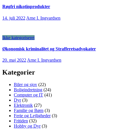
Røgfri nikotinprodukter
14. juli 2022
Arne I. Ingvardsen
Ikke kategoriseret
Økonomisk kriminalitet og Strafferetsadvokater
20. maj 2022
Arne I. Ingvardsen
Kategorier
Biler og sjov
(22)
Boligindretning
(24)
Computer og IT
(41)
Dyr
(3)
Elektronik
(27)
Familie og Børn
(3)
Ferie og Lejligheder
(3)
Fritiden
(32)
Hobby og Dyr
(3)