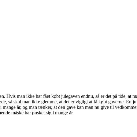
ften. Hvis man ikke har fået købt julegaven endnu, så er det på tide, at 
e, så skal man ikke glemme, at det er vigtigt at få købt gaverne. En jul
mange år, og man tænker, at den gave kan man nu give til vedkommend
nde måske har ønsket sig i mange år.