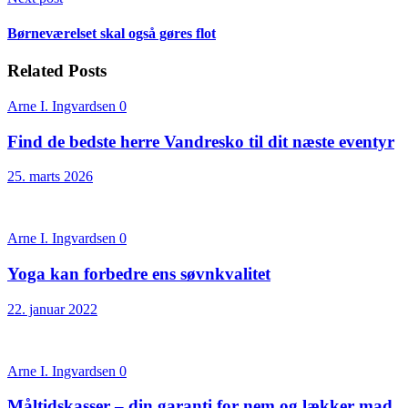
Børneværelset skal også gøres flot
Related Posts
Arne I. Ingvardsen
0
Find de bedste herre Vandresko til dit næste eventyr
25. marts 2026
Arne I. Ingvardsen
0
Yoga kan forbedre ens søvnkvalitet
22. januar 2022
Arne I. Ingvardsen
0
Måltidskasser – din garanti for nem og lækker mad