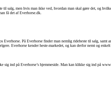
este til salg, men hvis man ikke ved, hvordan man skal gøre det, og hvi
n man få det af Everhorse.dk.
hos Everhorse. På Everhorse finder man nemlig rideheste til salg, samt
sælgere. Everhorse kender heste-markedet, og kan derfor nemt og enkelt 
kke sig ind på Everhorse’s hjemmeside. Man kan klikke sig ind på www