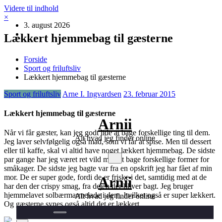
Videre til indhold
×
3. august 2026
Lækkert hjemmebag til gæsterne
Forside
Sport og friluftsliv
Lækkert hjemmebag til gæsterne
Sport og friluftsliv
Arne I. Ingvardsen
23. februar 2015
Lækkert hjemmebag til gæsterne
Arnii
Når vi får gæster, kan jeg godt lide at bage forskellige ting til dem.
Alt hvad jeg finder online
Jeg laver selvfølgelig også mad, som vi får at spise. Men til dessert
eller til kaffe, skal vi altid have noget lækkert hjemmebag. De sidste
par gange har jeg været ret vi
ld med at bage forskellige former for
småkager. De sidste jeg bagte var fra en opskrift jeg har fået af min
mor. De er super gode, fordi de er friske i det, samtidig med at de
Arnii
har den der crispy smag, fra dejen der bliver bagt. Jeg bruger
hjemmelavet solbærmarmelade i dem, hvilket også er super lækkert.
Alt hvad jeg finder online
Og gæsterne synes også altid det er lækkert.