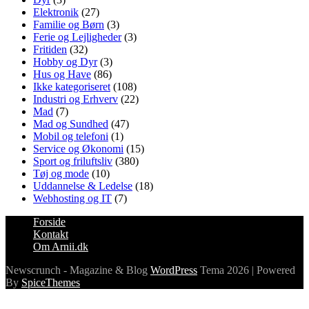
Elektronik
(27)
Familie og Børn
(3)
Ferie og Lejligheder
(3)
Fritiden
(32)
Hobby og Dyr
(3)
Hus og Have
(86)
Ikke kategoriseret
(108)
Industri og Erhverv
(22)
Mad
(7)
Mad og Sundhed
(47)
Mobil og telefoni
(1)
Service og Økonomi
(15)
Sport og friluftsliv
(380)
Tøj og mode
(10)
Uddannelse & Ledelse
(18)
Webhosting og IT
(7)
Forside
Kontakt
Om Arnii.dk
Newscrunch - Magazine & Blog
WordPress
Tema 2026 | Powered
By
SpiceThemes