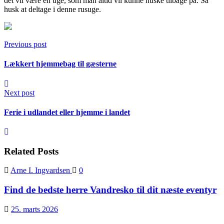
det vil være en uge, som man altid vil kunne huske tilbage på. Så
husk at deltage i denne rusuge.
Previous post
Lækkert hjemmebag til gæsterne
Next post
Ferie i udlandet eller hjemme i landet
Related Posts
Arne I. Ingvardsen
0
Find de bedste herre Vandresko til dit næste eventyr
25. marts 2026