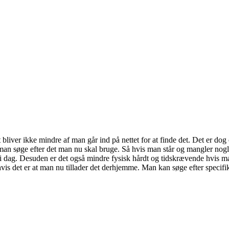
bliver ikke mindre af man går ind på nettet for at finde det. Det er dog
an søge efter det man nu skal bruge. Så hvis man står og mangler nogl
l i dag. Desuden er det også mindre fysisk hårdt og tidskrævende hvis man
vis det er at man nu tillader det derhjemme. Man kan søge efter specifi