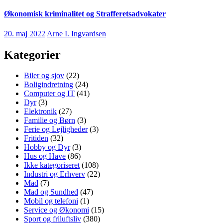
Økonomisk kriminalitet og Strafferetsadvokater
20. maj 2022
Arne I. Ingvardsen
Kategorier
Biler og sjov
(22)
Boligindretning
(24)
Computer og IT
(41)
Dyr
(3)
Elektronik
(27)
Familie og Børn
(3)
Ferie og Lejligheder
(3)
Fritiden
(32)
Hobby og Dyr
(3)
Hus og Have
(86)
Ikke kategoriseret
(108)
Industri og Erhverv
(22)
Mad
(7)
Mad og Sundhed
(47)
Mobil og telefoni
(1)
Service og Økonomi
(15)
Sport og friluftsliv
(380)