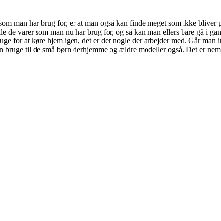
øj som man har brug for, er at man også kan finde meget som ikke bliv
lle de varer som man nu har brug for, og så kan man ellers bare gå i g
ruge for at køre hjem igen, det er der nogle der arbejder med. Går man ind
 bruge til de små børn derhjemme og ældre modeller også. Det er nemlig 