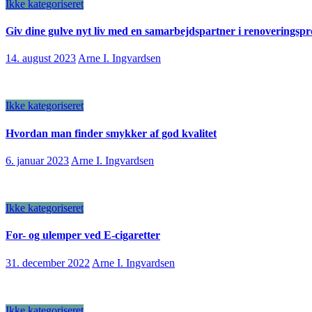
Ikke kategoriseret
Giv dine gulve nyt liv med en samarbejdspartner i renoveringspr
14. august 2023
Arne I. Ingvardsen
Ikke kategoriseret
Hvordan man finder smykker af god kvalitet
6. januar 2023
Arne I. Ingvardsen
Ikke kategoriseret
For- og ulemper ved E-cigaretter
31. december 2022
Arne I. Ingvardsen
Ikke kategoriseret