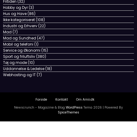
Fritiden
(32)
Hobby og Dyr
(3)
Hus og Have
(86)
Ikke kategoriseret
(108)
Industri og Erhverv
(22)
Mad
(7)
Mad og Sundhed
(47)
Mobil og telefoni
(1)
Service og Økonomi
(15)
Sport og friluftsliv
(380)
Tøj og mode
(10)
Uddannelse & Ledelse
(18)
Webhosting og IT
(7)
Forside
Kontakt
Om Arnii.dk
Newscrunch - Magazine & Blog
WordPress
Tema 2026 | Powered By
SpiceThemes