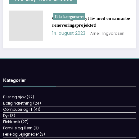
Ikke kategoriseret
Giv dine gulve nyt liv med en samarbejdspartner i
renoveringsprojektet!
14. august 2023
Arne I. Ingvardsen
Kategorier
Biler og sjov
(22)
Boligindretning
(24)
Computer og IT
(41)
Dyr
(3)
Elektronik
(27)
Familie og Børn
(3)
Ferie og Lejligheder
(3)