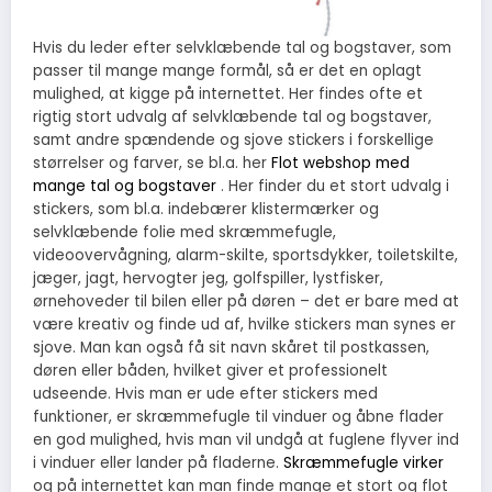
Hvis du leder efter selvklæbende tal og bogstaver, som
passer til mange mange formål, så er det en oplagt
mulighed, at kigge på internettet. Her findes ofte et
rigtig stort udvalg af selvklæbende tal og bogstaver,
samt andre spændende og sjove stickers i forskellige
størrelser og farver, se bl.a. her
Flot webshop med
mange tal og bogstaver
. Her finder du et stort udvalg i
stickers, som bl.a. indebærer klistermærker og
selvklæbende folie med skræmmefugle,
videoovervågning, alarm-skilte, sportsdykker, toiletskilte,
jæger, jagt, hervogter jeg, golfspiller, lystfisker,
ørnehoveder til bilen eller på døren – det er bare med at
være kreativ og finde ud af, hvilke stickers man synes er
sjove. Man kan også få sit navn skåret til postkassen,
døren eller båden, hvilket giver et professionelt
udseende. Hvis man er ude efter stickers med
funktioner, er skræmmefugle til vinduer og åbne flader
en god mulighed, hvis man vil undgå at fuglene flyver ind
i vinduer eller lander på fladerne.
Skræmmefugle virker
og på internettet kan man finde mange et stort og flot