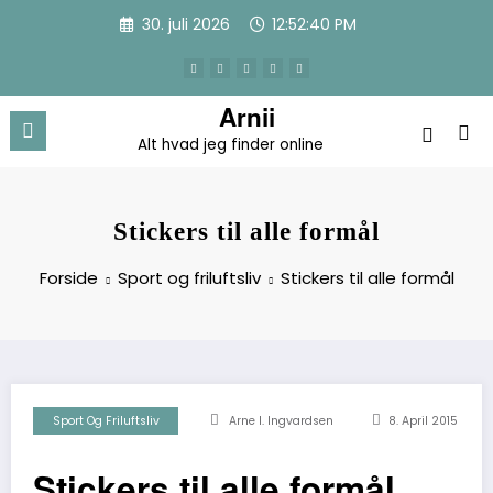
Videre
30. juli 2026
12:52:40 PM
til
indhold
Arnii
Alt hvad jeg finder online
Stickers til alle formål
Forside
Sport og friluftsliv
Stickers til alle formål
Sport Og Friluftsliv
Arne I. Ingvardsen
8. April 2015
Stickers til alle formål